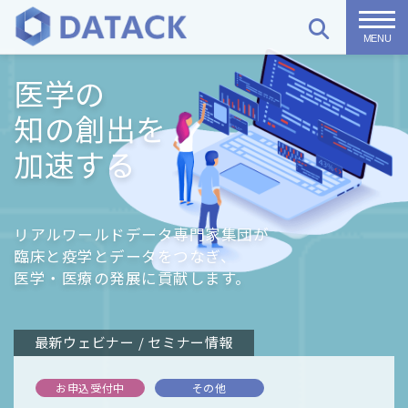
togg
医学の
知の
創出を
加速する
リアルワールドデータ専門家集団が
臨床と疫学とデータをつなぎ、
医学・医療の発展に貢献します。
最新ウェビナー / セミナー情報
お申込受付中
その他